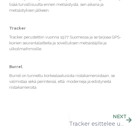
lisää turvallisuutta ennen metsästystä, sen aikana ja
metsästyksen jälkeen.
Tracker
Tracker perustettiin vuonna 1977 Suomessa ja se tarjoaa GPS-
koirien seurantalaitteita ja sovelluksen metsästäjille ja
ulkoilmaihmisille.
Burrel
Burrel on tunnettu korkealaatuisista riistakameroistaan, se
valmistaa sekä perinteisiä, että moderneja ja edistyneitä
riistakameroita.
NEXT
Tracker esittelee uusimman innovaationsa, koirien seurantalaitteen joka on suunniteltu niin, että se on miellyttävä koirallesi ja johon sinä voit luottaa – Tracker Luna.