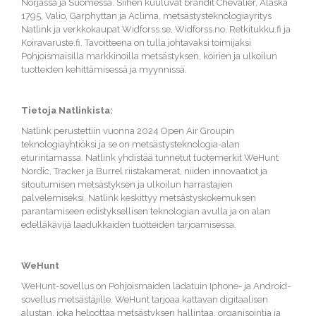
Norjassa ja Suomessa. Siihen kuuluvat brändit Chevalier, Alaska
1795, Valio, Garphyttan ja Aclima, metsästysteknologiayritys
Natlink ja verkkokaupat Widforss.se, Widforss.no, Retkitukku.fi ja
Koiravaruste.fi. Tavoitteena on tulla johtavaksi toimijaksi
Pohjoismaisilla markkinoilla metsästyksen, koirien ja ulkoilun
tuotteiden kehittämisessä ja myynnissä.
Tietoja Natlinkista:
Natlink perustettiin vuonna 2024 Open Air Groupin
teknologiayhtiöksi ja se on metsästysteknologia-alan
eturintamassa. Natlink yhdistää tunnetut tuotemerkit WeHunt
Nordic, Tracker ja Burrel riistakamerat, niiden innovaatiot ja
sitoutumisen metsästyksen ja ulkoilun harrastajien
palvelemiseksi. Natlink keskittyy metsästyskokemuksen
parantamiseen edistyksellisen teknologian avulla ja
on alan
edelläkävijä laadukkaiden tuotteiden tarjoamisessa.
WeHunt
WeHunt-sovellus on Pohjoismaiden ladatuin Iphone- ja Android-
sovellus metsästäjille.
WeHunt tarjoaa kattavan digitaalisen
alustan, joka helpottaa metsästyksen hallintaa, organisointia ja