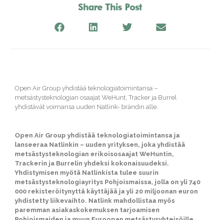
Share This Post
Open Air Group yhdistää teknologiatoimintansa –
metsästysteknologian osaajat WeHunt, Tracker ja Burrel
yhdistävät voimansa uuden Natlink- brändin alle.
Open Air Group yhdistää teknologiatoimintansa ja
lanseeraa Natlinkin – uuden yrityksen, joka yhdistää
metsästysteknologian erikoisosaajat WeHuntin,
Trackerin ja Burrelin yhdeksi kokonaisuudeksi.
Yhdistymisen myötä Natlinkista tulee suurin
metsästysteknologiayritys Pohjoismaissa, jolla on yli 740
000 rekisteröitynyttä käyttäjää ja yli 20 miljoonan euron
yhdistetty liikevaihto.
Natlink mahdollistaa myös
paremman asiakaskokemuksen tarjoamisen
Pohjoismaiden ja muun Euroopan metsästysyhteisöille.