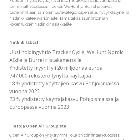
Fuusion myötä käyttäjille ei tule muutoksia saatavuudessa tai
toiminnallisuudessa. Tracker, WeHunt ja Burrel jatkavat
tuotenimillään samojen tuotekategorioiden alla, nyt yhdistyneinä
Natlink- sateenvarjon alle. Tämä takaa saumattoman
kokemuksen Natlinkin asiakkaille.
Natlink faktat:
Uusi holdingyhtiö Tracker Oy:lle, WeHunt Nordic
AB:lle ja Burrel riistakameroille.
Yhdistetty myynti yli 20 miljoonaa euroa
747 000 rekisteröitynyttä käyttäjää
18 % yhdistetty käyttäjien kasvu Pohjoismaissa
vuonna 2023
23 % yhdistetty käyttäjäkasvu Pohjoismaissa ja
Euroopassa vuonna 2023
Tietoja Open Air Groupista
Open Air Group on yritysryhmä, jolla on toimintaa Ruotsissa,