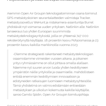
Aiemmin Open Air Groupin teknologiatoiminnan osana toiminut
GPS-metsästyskoirien seurantalaitteiden valmistaja Tracker,
metsästyssovellus WeHunt ja riistakamera-asiantuntija Burrel
yhdistävät nyt voimansa uuden yrityksen, Natlinkin alle.
Natlinkin
lanseeraus luo yhden Euroopan suurimmista
metsästysteknologiayrityksistä, joilla on yhteensä 747 000
rekisteröitynyttä käyttäjää, 18 prosentin kasvu Pohjoismaissa ja 23
prosentin kasvu kaikilla markkinoilla vuonna 2023.
-Olemme strategisesti rakentaneet metsästysteknologian
osaamistamme viimeisten vuosien aikana, ja jokainen
yritys ryhmässämme on ollut johtava omalla alallaan.
Näemme nyt suuren arvon luoda yhden keskittyneen
ympäristön näille yrityksille ja osaamiselle, mahdollistaen
entistä enemmän keskittymisen innovaatioon ja
edistyneiden ratkaisujen luomiseen metsästysyhteisölle.
Tämä yhdistelmä on valmis edistämään entisestään
metsästyksen ja ulkoilun kokemusta kaikille käyttäjille,
sanoo Camilo Sjödin, Open Air Groupin toimitusjohtaja.