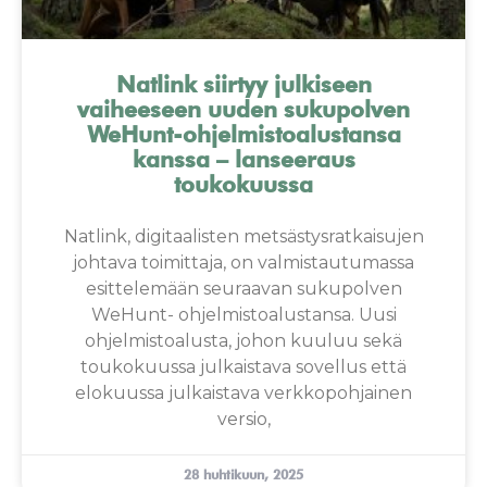
Natlink siirtyy julkiseen
vaiheeseen uuden sukupolven
WeHunt-ohjelmistoalustansa
kanssa – lanseeraus
toukokuussa
Natlink, digitaalisten metsästysratkaisujen
johtava toimittaja, on valmistautumassa
esittelemään seuraavan sukupolven
WeHunt- ohjelmistoalustansa. Uusi
ohjelmistoalusta, johon kuuluu sekä
toukokuussa julkaistava sovellus että
elokuussa julkaistava verkkopohjainen
versio,
28 huhtikuun, 2025