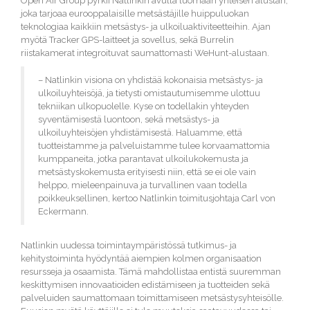
Open Air Group pyrkii Natlinkin avulla luomaan yhteisen alustan,
joka tarjoaa eurooppalaisille metsästäjille huippuluokan
teknologiaa kaikkiin metsästys- ja ulkoiluaktiviteetteihin. Ajan
myötä Tracker GPS-laitteet ja sovellus, sekä Burrelin
riistakamerat integroituvat saumattomasti WeHunt-alustaan.
– Natlinkin visiona on yhdistää kokonaisia metsästys- ja
ulkoiluyhteisöjä, ja tietysti omistautumisemme ulottuu
tekniikan ulkopuolelle. Kyse on todellakin yhteyden
syventämisestä luontoon, sekä metsästys- ja
ulkoiluyhteisöjen yhdistämisestä. Haluamme, että
tuotteistamme ja palveluistamme tulee korvaamattomia
kumppaneita, jotka parantavat ulkoilukokemusta ja
metsästyskokemusta erityisesti niin, että se ei ole vain
helppo, mieleenpainuva ja turvallinen vaan todella
poikkeuksellinen, kertoo Natlinkin toimitusjohtaja Carl von
Eckermann.
Natlinkin uudessa toimintaympäristössä tutkimus- ja
kehitystoiminta hyödyntää aiempien kolmen organisaation
resursseja ja osaamista. Tämä mahdollistaa entistä suuremman
keskittymisen innovaatioiden edistämiseen ja tuotteiden sekä
palveluiden saumattomaan toimittamiseen metsästysyhteisölle.