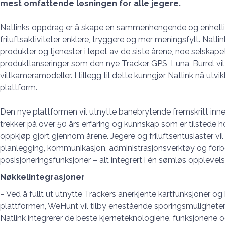
mest omfattende løsningen for alle jegere.
Natlinks oppdrag er å skape en sammenhengende og enhetlig
friluftsaktiviteter enklere, tryggere og mer meningsfylt. Natlin
produkter og tjenester i løpet av de siste årene, noe selskap
produktlanseringer som den nye Tracker GPS, Luna, Burrel v
viltkameramodeller. I tillegg til dette kunngjør Natlink nå ut
plattform.
Den nye plattformen vil utnytte banebrytende fremskritt innen 
trekker på over 50 års erfaring og kunnskap som er tilstede ho
oppkjøp gjort gjennom årene. Jegere og friluftsentusiaster vi
planlegging, kommunikasjon, administrasjonsverktøy og forb
posisjoneringsfunksjoner – alt integrert i én sømløs opplevels
Nøkkelintegrasjoner
– Ved å fullt ut utnytte Trackers anerkjente kartfunksjoner o
plattformen, WeHunt vil tilby enestående sporingsmulighe
Natlink integrerer de beste kjerneteknologiene, funksjonene o