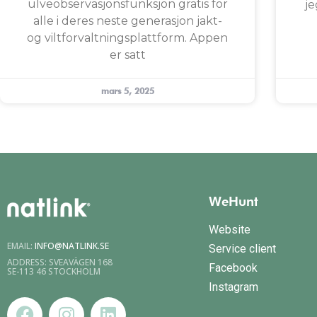
ulveobservasjonsfunksjon gratis for
je
alle i deres neste generasjon jakt-
og viltforvaltningsplattform. Appen
er satt
mars 5, 2025
WeHunt
Website
EMAIL:
INFO@NATLINK.SE
Service client
ADDRESS: SVEAVÄGEN 168
Facebook
SE-113 46 STOCKHOLM
Instagram