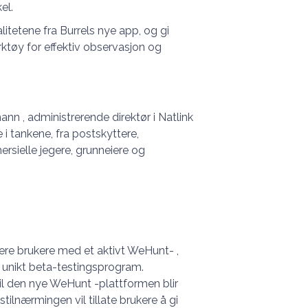
el.
litetene fra Burrels nye app, og gi
erktøy for effektiv observasjon og
ann , administrerende direktør i Natlink
 i tankene, fra postskyttere,
ersielle jegere, grunneiere og
vitere brukere med et aktivt WeHunt- ,
og unikt beta-testingsprogram.
il den nye WeHunt -plattformen blir
ilnærmingen vil tillate brukere å gi