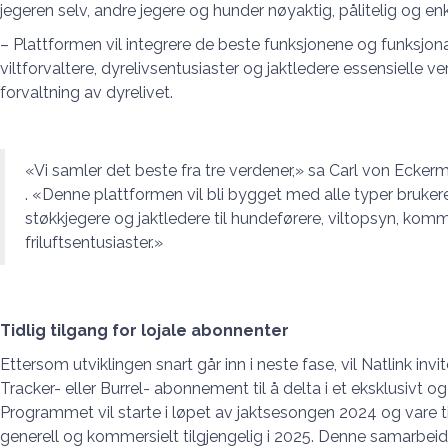
jegeren selv, andre jegere og hunder nøyaktig, pålitelig og enk
– Plattformen vil integrere de beste funksjonene og funksjona
viltforvaltere, dyrelivsentusiaster og jaktledere essensielle v
forvaltning av dyrelivet.
«Vi samler det beste fra tre verdener,» sa Carl von Eckerm
. «Denne plattformen vil bli bygget med alle typer brukere
støkkjegere og jaktledere til hundeførere, viltopsyn, komm
friluftsentusiaster.»
Tidlig tilgang for lojale abonnenter
Ettersom utviklingen snart går inn i neste fase, vil Natlink in
Tracker- eller Burrel- abonnement til å delta i et eksklusivt 
Programmet vil starte i løpet av jaktsesongen 2024 og vare t
generell og kommersielt tilgjengelig i 2025. Denne samarbeidst