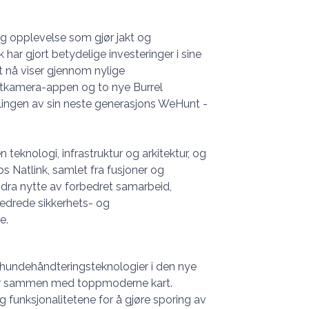
 opplevelse som gjør jakt og
k har gjort betydelige investeringer i sine
et nå viser gjennom nylige
iltkamera-appen og to nye Burrel
viklingen av sin neste generasjons WeHunt -
teknologi, infrastruktur og arkitektur, og
s Natlink, samlet fra fusjoner og
l dra nytte av forbedret samarbeid,
edrede sikkerhets- og
e.
g hundehåndteringsteknologier i den nye
ter sammen med toppmoderne kart.
g funksjonalitetene for å gjøre sporing av