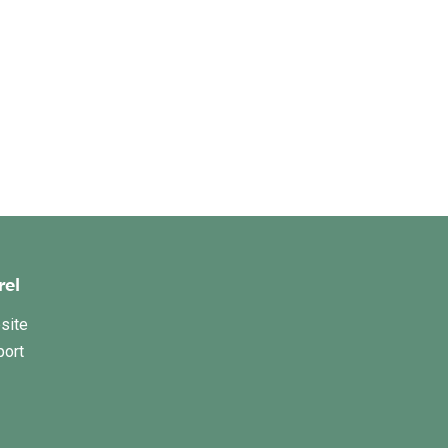
rel
site
port