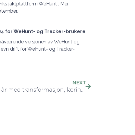
tlinks jaktplattform WeHunt . Mer
eptember.
024 for WeHunt- og Tracker-brukere
n nåværende versjonen av WeHunt og
 jevn drift for WeHunt- og Tracker-
NEXT
2024: Et år med transformasjon, læring og fremgang hos Natlink