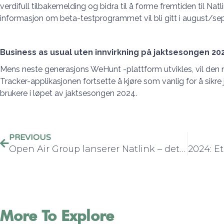
verdifull tilbakemelding og bidra til å forme fremtiden til Na
informasjon om beta-testprogrammet vil bli gitt i august/s
Business as usual uten innvirkning på jaktsesongen 2
Mens neste generasjons WeHunt -plattform utvikles, vil de
Tracker-applikasjonen fortsette å kjøre som vanlig for å sikre
brukere i løpet av jaktsesongen 2024.
PREVIOUS
Open Air Group lanserer Natlink – det største jakttknologiselskapet i Norden
More To Explore