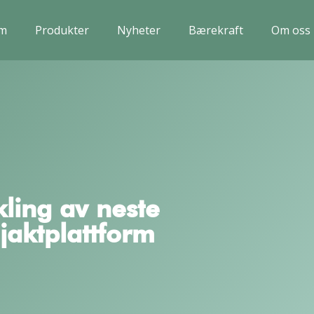
em
Produkter
Nyheter
Bærekraft
Om oss
kling av neste
jaktplattform