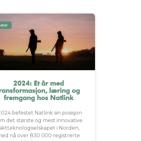
eter
2024: Et år med
transformasjon, læring og
fremgang hos Natlink
2024 befestet Natlink sin posisjon
m det største og mest innovative
jaktteknologiselskapet i Norden,
ed nå over 830 000 registrerte