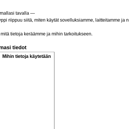
mallasi
tavalla
—
yppi
riippuu
siitä
,
miten
käytät
sovelluksiamme
,
laitteitamme
ja
n
, mitä tietoja keräämme ja mihin tarkoitukseen.
masi
tiedot
Mihin
tietoja
käytetään