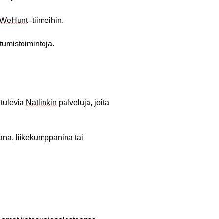
WeHunt
–
tiimeihin
.
tumistoimintoja
.
 tulevia
Natlinkin
palveluja, joita
aana, liikekumppanina tai