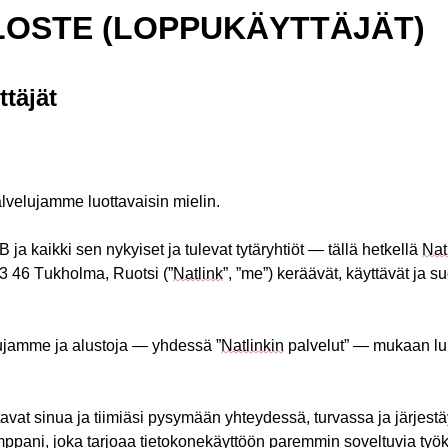
LOSTE
(LOPPUKÄYTTÄJÄT)
tt
äjät
alvelujamme luottavaisin mielin.
ja kaikki sen nykyiset ja tulevat tytäryhtiöt — tällä hetkellä
Nat
3 46 Tukholma, Ruotsi (”
Natlink
”, ”me”) keräävät, käyttävät ja s
ujamme ja alustoja — yhdessä ”
Natlinkin
palvelut” — mukaan lu
tavat
sinua
ja
tiimiäsi
pysymään
yhteydessä
,
turvassa
ja
järjest
mppani
,
joka
tarjoaa
tietokonekäyttöön
paremmin
soveltuvia
työ