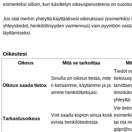
esimerkiksi silloin, kun käsittelyn oikeusperusteena on suostum
Jos otat meihin yhteyttä käyttääksesi oikeuksiasi (esimerkiks
yhteystiedot, henkilöllisyyden varmennus) vain pyyntöön vast
täyttämiseksi.
Oikeutesi
Oikeus
Mitä
se
tarkoittaa
Mi
Tiedot on
Sinulla
on
oikeus
tietää
,
mite
tietosuo
Oikeus
saada
tietoa
n
keräämme
,
käytämme
ja
ja
tarvitta
amme
henkilötietojasi
.
ilmoituk
yhteyttä
Vie
tieto
Voit
saada
kopion
sinua
kosk
esimerki
Tarkastusoikeus
evista
henkilötiedoista
.
tai
ota
m
gdpr@nat