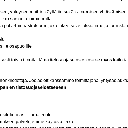
isen
,
yhteyden
muihin
käyttäjiin
sekä
kameroiden
yhdistämisen
ersio
samoilla
toiminnoilla
.
ja
palveluinfrastruktuuri
,
joka
tukee
sovelluksiamme
ja
tunnistau
elu
ille
osapuolille
ti toisin ilmoita, tämä tietosuojaseloste koskee myös kaikkia
henkilötietoja. Jos asioit kanssamme toimittajana, yritysasiakk
anien tietosuojaselosteeseen
.
ilötietojasi. Tämä ei ole:
muksen
palvelujemme
käytöstä
,
eikä