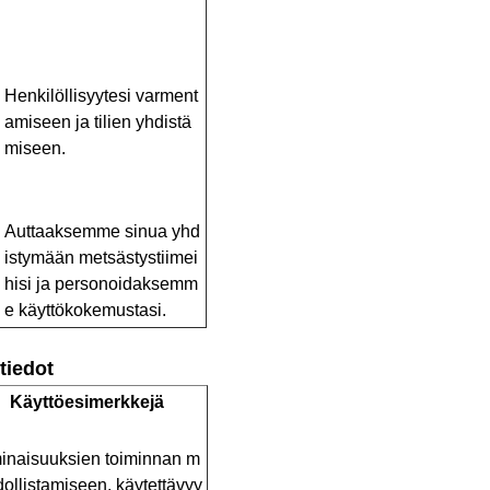
Henkilöllisyytesi
varment
amiseen
ja
tilien
yhdistä
miseen
.
Auttaaksemme
sinua
yhd
istymään
metsästystiimei
hisi
ja
personoidaksemm
e
käyttökokemustasi
.
tiedot
Käyttöesimerkkejä
inaisuuksien
toiminnan
m
ollistamiseen
,
käytettävyy