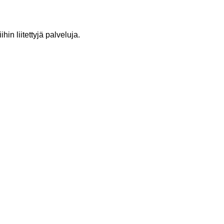
iihin
liitettyjä
palveluja
.