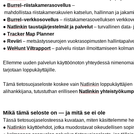
●
Burrel
–
riistakamerasovellus
–
mahdollistaa
riistakamerakuvien
katselun
,
hallinnan
ja
jakam
●
Burrel
–
verkkosovellus
–
riistakamerasovelluksen
verkkov
●
Natlinkin
taustajärjestelmä
t
ja
palvelut
–
turvallinen
data- 
●
Tracker
Map
Planner
●
Reviiri
–
metsästysseurojen
vuokrasopimusten
hallintapalv
●
WeHunt
Viltrapport
–
palvelu
riistan
ilmoittamiseen
kolmans
Ellemme uuden palvelun käyttöönoton yhteydessä nimenomaises
tarjotaan loppukäyttäjille.
Tämä tietosuojaseloste koskee vain
Natlinkin
loppukäyttäjien 
alihankkijana, tutustuthan erilliseen
Natlinkin
yhteistyökumpp
Mi
k
ä
tämä
seloste
on — ja
mitä
se
ei
ole
Tässä tietosuojaselosteessa kuvataan, miten käsittelemme henk
●
Natlinkin
käyttöehdot
,
jotka
muodostavat
oikeudellisen
sopi