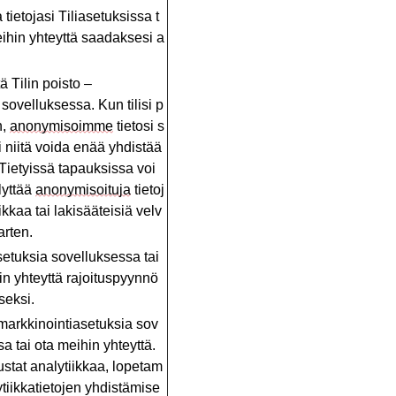
a
tietojasi
Tiliasetuksissa
t
ihin
yhteyttä
saadaksesi
a
tä
Tilin
poisto
–
sovelluksessa
.
Kun
tilisi
p
n
,
anonymisoimme
tietosi
s
i
niitä
voida
enää
yhdistää
Tietyissä
tapauksissa
voi
lyttää
anonymisoituja
tietoj
iikkaa
tai
lakisääteisiä
velv
arten
.
setuksia
sovelluksessa
tai
in
yhteyttä
rajoituspyynnö
seksi
.
markkinointiasetuksia
sov
sa
tai
ota
meihin
yhteyttä
.
ustat
analytiikkaa
,
lopetam
tiikkatietojen
yhdistämise