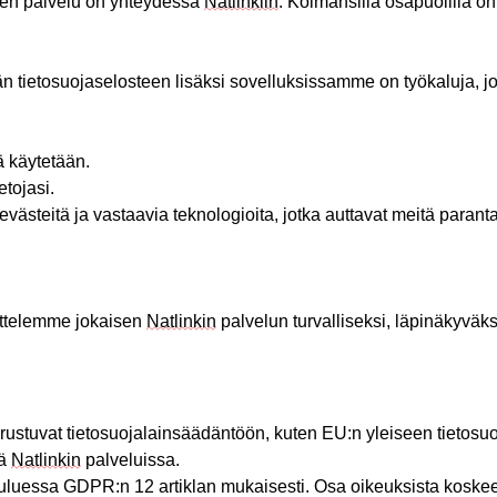
inen palvelu on yhteydessä
Natlinkiin
. Kolmansilla osapuolilla o
än tietosuojaselosteen lisäksi sovelluksissamme on työkaluja, joil
ä
käytetään
.
tietojasi
.
evästeitä
ja
vastaavia
teknologioita
,
jotka
auttavat
meitä
parant
nittelemme jokaisen
Natlinkin
palvelun turvalliseksi, läpinäkyväks
 perustuvat tietosuojalainsäädäntöön, kuten EU:n yleiseen tieto
tä
Natlinkin
palveluissa.
uessa GDPR:n 12 artiklan mukaisesti. Osa oikeuksista koskee va