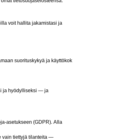
n omat tietosuojaselosteensa.
la voit hallita jakamistasi ja
amaan
suorituskykyä
ja
käyttökok
i ja hyödylliseksi — ja
suoja-asetukseen (GDPR). Alla
in tiettyjä tilanteita —