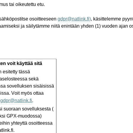
us tai oikeutettu etu.
i sähköpostitse osoitteeseen
gdpr@natlink.fi)
, käsittelemme pyyntö
aamiseksi ja säilytämme niitä enintään yhden (1) vuoden ajan o
ten
voit
käyttää
sitä
 esitetty tässä
jaselosteessa sekä
essa sovelluksen sisäisissä
sissa. Voit myös ottaa
:
gdpr@natlink.fi
.
si
suoraan
sovelluksesta
(
ksi
GPX-
muodossa
)
eihin
yhteyttä
osoitteessa
link.fi.