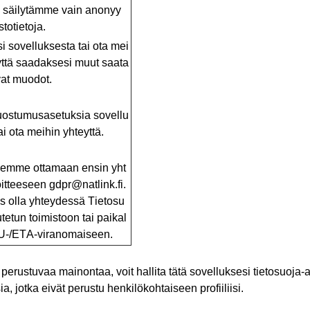
a
säilytämme
vain
anonyy
astotietoja
.
si
sovelluksesta
tai
ota
mei
ttä
saadaksesi
muut
saata
at
muodot
.
uostumusasetuksia
sovellu
ai
ota
meihin
yhteyttä
.
elemme
ottamaan
ensin
yht
itteeseen
gdpr@natlink.fi.
s
olla
yhteydessä
Tietosu
utetun
toimistoon
tai
paikal
-/ETA-
viranomaiseen
.
erustuvaa mainontaa, voit hallita tätä sovelluksesi tietosuoja-as
, jotka eivät perustu henkilökohtaiseen profiiliisi.