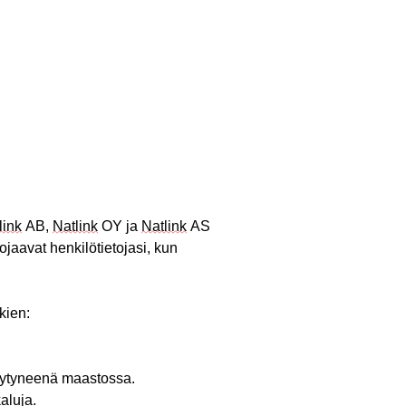
link
AB,
Natlink
OY ja
Natlink
AS
uojaavat henkilötietojasi, kun
kien:
äytyneenä
maastossa
.
kaluja
.