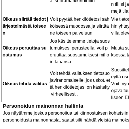
ai
suoramarkkinointiin
.
n
tiliisi
j
mejä
til
Oikeus
siirtää
tiedot
j
Voit
pyytää
henkilötietosi
säh
Vie
tieto
ärjestelmästä
toisee
köisessä
muodossa
ja
siirtää
hin
yhtey
n
ne
toiseen
palveluun
.
villa
olev
Jos
käsittelemme
tietoja
suos
Oikeus
peruuttaa
su
tumuksesi
perusteella
,
voit
p
Muuta
s
ostumus
eruuttaa
suostumuksesi
millo
ksessa
t
in
tahansa
.
Suositt
Voit
tehdä
valituksen
tietosuo
eyttä
oso
javiranomaiselle
,
jos
uskot
,
et
Oikeus
tehdä
valitus
Voit
myö
tä
henkilötietojasi
on
käsitelty
ojavaltu
virheellisesti
.
liseen
EU
Personoidun
mainonnan
hallinta
Jos näytämme joskus personoitua tai kiinnostuksen kohteisiin p
personoidusta mainonnasta, saatat silti nähdä yleisiä mainoksia