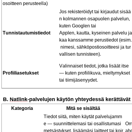
osoitteen
perusteella
)
Jos
rekisteröidyt
tai
kirjaudut
sisää
n
kolmannen
osapuolen
palvelun
,
kuten
Googlen
tai
Tunnistautumistiedot
Applen,
kautta
,
kyseinen
palvelu
ja
kaa
kanssamme
perustiedot
(
esim
.
nimesi
,
sähköpostiosoitteesi
ja
tur
vallisen
tunnisteen
).
Valinnaiset
tiedot
,
jotka
lisäät
itse
Profiiliasetukset
—
kuten
profiilikuva
,
mieltymykset
tai
tiimijäsenyydet
.
B.
Natlink
-palvelujen
käytön
yhteydessä
kerättävät
Kategoria
Mitä
se
sisältää
Tiedot
siitä
,
miten
käytät
palvelujamm
e
—
suunnittelemasi
tai
osallistumasi
Om
metsästykset
,
lisäämäsi
laitteet
tai
koir
ahd