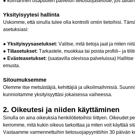
●
kolmannen osapuolen palvelun tietosuojaseloste
,
jos tälla
Yksityisyytesi
hallinta
Uskomme, että sinulla tulee olla kontrolli omiin tietoihisi. Täm
asetuksiasi:
●
Yksityisyysasetukset
:
Valitse
,
mitä
tietoja
jaat
ja
miten
niit
●
Tiliasetukset
:
Tarkastele
,
muokkaa
tai
poista
profiili
– ja
tili
●
Evästeasetukset
:
(
saatavilla
olevissa
palveluissa
)
Hallitse
emusta
.
Sitoumuksemme
Olemme itse metsästäjiä, kehittäjiä ja ulkoilmaihmisiä. Suun
kunnioitamme yksityisyyttäsi jokaisessa vaiheessa.
2.
Oikeutesi
ja
niiden
käyttäminen
Sinulla on aina oikeuksia henkilötietoihisi liittyen. Oikeudet
kerromme, mitä kukin oikeus tarkoittaa ja miten voit käyttää si
Vastaamme varmennettuihin tietosuojapyyntöihin 30 päivän kul