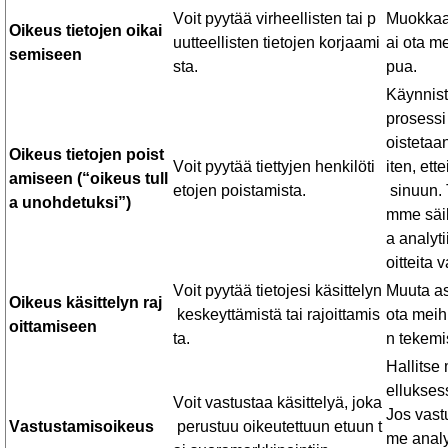
Voit
pyytää
virheellisten
tai
p
Muokka
Oikeus
tietojen
oikai
uutteellisten
tietojen
korjaami
ai
ota
me
semiseen
sta
.
pua
.
Käynnis
prosessi
oistetaa
Oikeus
tietojen
poist
Voit
pyytää
tiettyjen
henkilöti
iten,
ette
amiseen
(“
oikeus
tull
etojen
poistamista
.
sinuun
.
a
unohdetuksi
”)
mme
säi
a
analyt
oitteita
v
Voit
pyytää
tietojesi
käsittelyn
Muuta
a
Oikeus
käsittelyn
raj
keskeyttämistä
tai
rajoittamis
ota
meih
oittamiseen
ta
.
n
tekemi
Hallitse
ellukses
Voit
vastustaa
käsittelyä
,
joka
Jos
vast
Vastustamisoikeus
perustuu
oikeutettuun
etuun
t
me
analy