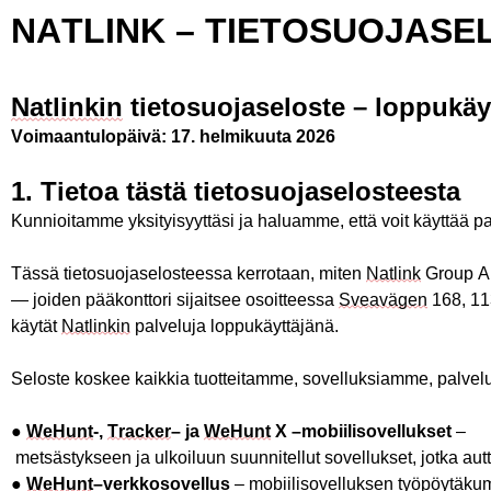
NATLINK – TIETOSUOJA
SE
Natlinkin
tietosuoja
selost
e
–
loppukäy
Voimaantulopäivä
: 17.
helmikuuta
2026
1.
T
i
e
t
o
a
t
ästä
tietosuoja
selosteesta
Kunnioitamme yksityisyyttäsi ja haluamme, että voit käyttää p
Tässä tietosuojaselosteessa kerrotaan, miten
Natlink
Group AB 
— joiden pääkonttori sijaitsee osoitteessa
Sveavägen
168, 11
käytät
Natlinkin
palveluja loppukäyttäjänä.
Seloste koskee kaikkia tuotteitamme, sovelluksiamme, palvel
●
WeHunt
-,
Tracker
– ja
WeHunt
X –
mobiilisovellukset
–
metsästykseen
ja
ulkoiluun
suunnitellut
sovellukset
,
jotka
aut
●
WeHunt
–
verkkosovellus
–
mobiilisovelluksen
työpöytäku