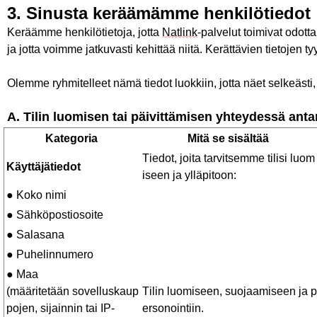
3.
Sinusta
keräämämme
henkilötiedot
Keräämme
henkilötietoja
,
jotta
Natlink
-palvelut
toimivat
odotta
ja
jotta
voimme
jatkuvasti
kehittää
niitä
.
Kerättävien
tietojen
ty
Olemme ryhmitelleet nämä tiedot luokkiin, jotta näet selkeästi
A.
Tilin
luomisen
tai
päivittämisen
yhteydessä
anta
Kategoria
Mitä
se
sisältää
Tiedot
,
joita
tarvitsemme
tilisi
luom
Käyttäjätiedot
iseen
ja
ylläpitoon
:
● Koko
nimi
●
Sähköpostiosoite
●
Salasana
●
Puhelinnumero
● Maa
(
määritetään
sovelluskaup
Tilin
luomiseen
,
suojaamiseen
ja
p
pojen
,
sijainnin
tai IP-
ersonointiin
.